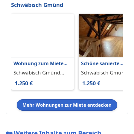
Schwäbisch Gmünd
Wohnung zum Mieten
Schöne sanierte
in Schwäbisch Gmünd
Maisonettewohnung
Schwäbisch Gmünd
Schwäbisch Gmünd
1.250 € 125 m²
im Herzen von
73525
73525
1.250 €
1.250 €
Schwäbisch Gmünd
Mehr Wohnungen zur Miete entdecken
🏡
Weitere Inhalte zum Bereich