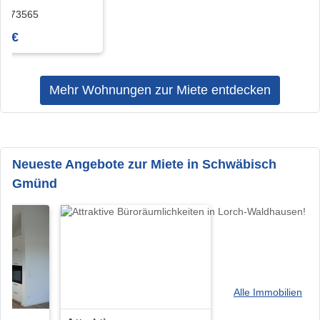
rchflutete 2-
ch 73565
 Wohnung mit 58
0 €
praitbach
Mehr Wohnungen zur Miete entdecken
Neueste Angebote zur Miete in Schwäbisch
Gmünd
Alle Immobilien